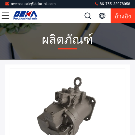
oversea.sale@deka-hk.com
86-755-33978058
อ้างอิง
ผลิตภัณฑ์