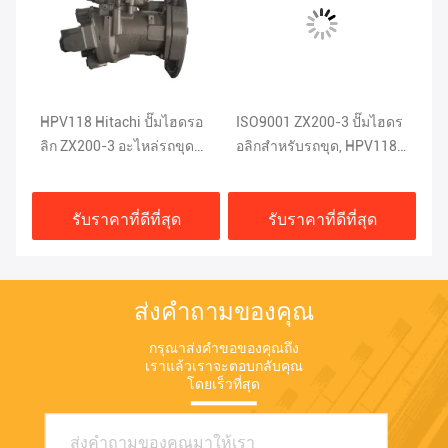
มไฮ
HPV118 Hitachi ปั๊มไฮดรอ
ISO9001 ZX200-3 ปั๊มไฮดร
K5
ลิก ZX200-3 อะไหล่รถขุด
อลิกสำหรับรถขุด, HPV118
ปั
ISO9001
Hitachi Heavy Equipment
อะ
Parts
รับราคาที่ดีที่สุด
รับราคาที่ดีที่สุด
ส่งคำถามของคุณ
กรุณาส่งคำขอของคุณถึง
เราแล้วเราจะตอบกลับคุณ
โดยเร็วที่สุด