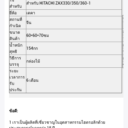
ใช้
สำหรับ HITACHI ZAX330/350/360-1
สำหรับ
ยี่ห้อ
เดคา
หม
สถานที่
จีน
ชั
กำเนิด
สี
ขนาด
60*60*70ซม
วัส
สินค้า
กา
น้ำหนัก
154กก
สุทธิ
น้
วิธีการ
กา
กล่องไม้
บรรจุ
ขั้
ระยะ
เวลาการ
6 เดือน
รับ
ประกัน
ข้อดี:
1 เราเป็นผู้ผลิตที่เชี่ยวชาญในอุตสาหกรรมไฮดรอลิกด้วย