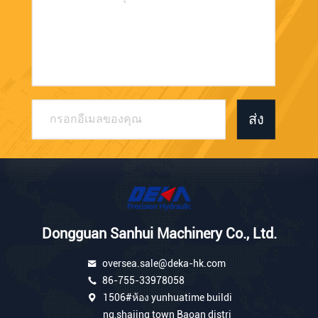
ส่ง
Dongguan Sanhui Machinery Co., Ltd.
oversea.sale@deka-hk.com
86-755-33978058
1506#ห้อง yunhuatime buildi
ng,shajing town Baoan distri