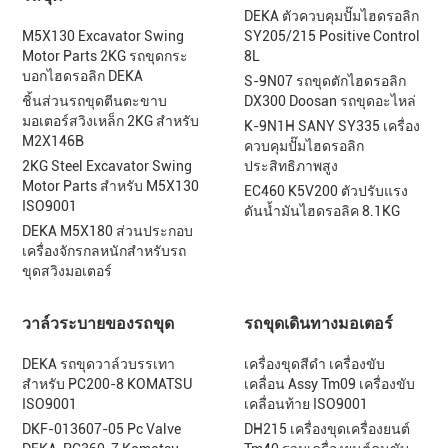
DEKA ตัวควบคุมปั๊มไฮดรอลิก
M5X130 Excavator Swing
SY205/215 Positive Control
Motor Parts 2KG รถขุดกระ
8L
บอกไฮดรอลิก DEKA
S-9N07 รถขุดตักไฮดรอลิก
ชิ้นส่วนรถขุดตีนตะขาบ
DX300 Doosan รถขุดอะไหล่
มอเตอร์สวิงเหล็ก 2KG สำหรับ
K-9N1H SANY SY335 เครื่อง
M2X146B
ควบคุมปั๊มไฮดรอลิก
2KG Steel Excavator Swing
ประสิทธิภาพสูง
Motor Parts สำหรับ M5X130
EC460 K5V200 ตัวปรับแรง
ISO9001
ดันน้ำมันไฮดรอลิค 8.1KG
DEKA M5X180 ส่วนประกอบ
เครื่องจักรกลหนักสำหรับรถ
ขุดสวิงมอเตอร์
วาล์วระบายของรถขุด
รถขุดเดินทางมอเตอร์
DEKA รถขุดวาล์วบรรเทา
เครื่องขุดสีดํา เครื่องขับ
สำหรับ PC200-8 KOMATSU
เคลื่อน Assy Tm09 เครื่องขับ
ISO9001
เคลื่อนท้าย ISO9001
DKF-013607-05 Pc Valve
DH215 เครื่องขุดเครื่องยนต์