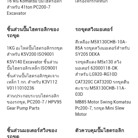
16 ฟัน Komatsu ปั๊มไฮดรอลิก
เครื่องจักรกลหนัก
สำหรับ 41ton PC200-7
Excavator
ชิ้นส่วนปั๊มไฮดรอลิกของ
รถขุดสวิงมอเตอร์
รถขุด
สีเหลือง M5X130CHB-10A-
1KG อะไหล่ปั๊มไฮดรอลิกรถขุด
85A รถขุดสวิงมอเตอร์สำหรับ
สำหรับ K5V200 ISO9001
SY205 DEKA
K5V140 Excavator ชิ้นส่วน
รถขุดสีแดง M5x130 สวิง
ปั๊มไฮดรอลิกเหล็ก ISO9001
มอเตอร์ 62000118-DK
สำหรับ LG920-RG10D
ชิ้นส่วนปั๊มไฮดรอลิกขุดเจาะ
เหล็ก 1 กก. สำหรับ K3V112
CAT320C CAT320D รถขุดตีน
V0111010236
ตะขาบ M5X130CHB-11A-
03D
ส่วนประกอบระบบไฮดรอลิก
ของรถขุด, PC200-7 / HPV95
MB85 Motor Swing Komatsu
Gear Pump Parts
Pc200-7, รถขุด Mini Slew
Motor
ชิ้นส่วนมอเตอร์สวิงของ
ตัวควบคุมปั๊มไฮดรอลิก
รถขุด