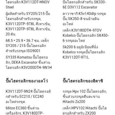
ไฮดรอลิก K3V112DT-HNOV
ปั๊มไฮดรอลิกสำหรับ SK330-
Steel
6E D3V112 Excavator
ผู้ผลิตสำหรับ SY205/215 ปั๊ม
คาวาซากิ K5v140dtp รถขุด
ไฮดรอลิกสำหรับรถขุด,
ปั๊ม SK350-8 ขนย้ายดิน
K3V112DTP-9T8L สีเทาเข้ม,
อะไหล่
K3V112DTP-9T8L สีเทาเข้ม,
เหล็ก K3V180DTH-9TOV
20 ตัน
Kobelco ปั๊มไฮดรอลิก SK450-
68.5 * 25.9 * 36.7 ซม. เหล็ก
6 รถขุดอะไหล่
SY205 / 215 ปั๊มไฮดรอลิก
Sk200 6 อลูมิเนียมที่นั่ง
สำหรับรถขุด ISO9001
Kobelco รถขุดปั๊มไฮดรอลิก
SY335 Komatsu ปั๊มไฮดรอ
K3V112DT-9T1L
ลิก, DEKA Excavator ชิ้นส่วน
ไฮดรอลิก K5V200DTH-9N1H
ปั๊มไฮดรอลิกของวอลโว่
ปั๊มไฮดรอลิกของฮิตาชิ
K3V112DT-9N24 ปั๊มไฮดรอลิ
รถขุด Hpv 102 ปั๊มไฮดรอลิก,
กสำหรับ EC210 / EC240
ชิ้นส่วนรถขุดตีนตะขาบ
อะไหล่รถขุด
Hitachi Zx200
66ton EC360 ชิ้นส่วน
เหล็ก HPV102 Hitachi ปั๊มไฮ
เครื่องจักร, K3V180DTP-
ดรอลิกสำหรับ ZX200