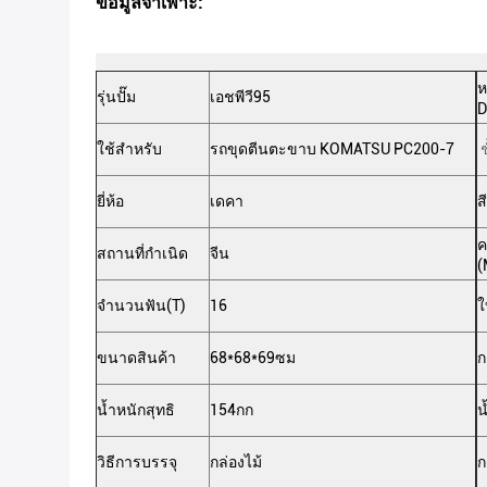
ข้อมูลจำเพาะ:
ห
รุ่นปั๊ม
เอชพีวี95
D
ใช้สำหรับ
รถขุดตีนตะขาบ KOMATSU PC200-7
ช
ยี่ห้อ
เดคา
สี
ค
สถานที่กำเนิด
จีน
(
จำนวนฟัน(T)
16
ใ
ขนาดสินค้า
68*68*69ซม
ก
น้ำหนักสุทธิ
154กก
น
วิธีการบรรจุ
กล่องไม้
ก