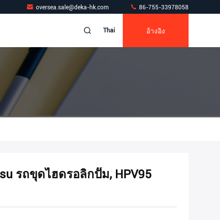
oversea.sale@deka-hk.com
86-755-33978058
อ้างอิง
Thai
su รถขุดไฮดรอลิกปั๊ม, HPV95