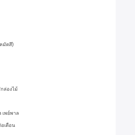
มัตสึ)
่กล่องไม้
n เพย์พาล
่อเดือน