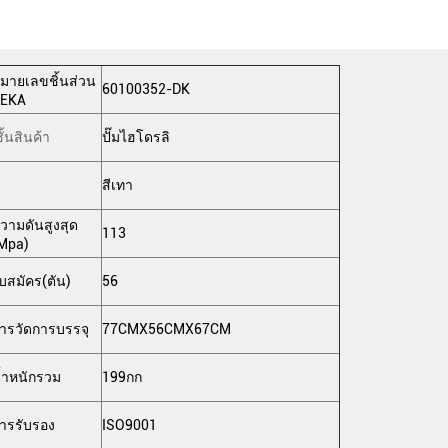
มายเลขชิ้นส่วน
60100352-DK
EKA
ั้นสินค้า
ปั๊มไฮโดรลิ
สีเทา
วามดันสูงสุด
113
Mpa)
บสมัคร(ตัน)
56
ารวัดการบรรจุ
77CMX56CMX67CM
้ำหนักรวม
199กก
ารรับรอง
ISO9001