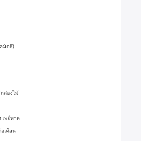
มัตสึ)
่กล่องไม้
n เพย์พาล
่อเดือน