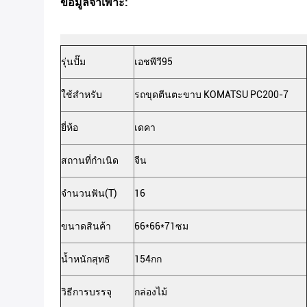
ข้อมูลจำเพาะ:
รุ่นปั๊ม
เอชพีวี95
ใช้สำหรับ
รถขุดตีนตะขาบ KOMATSU PC200-7
ยี่ห้อ
เดคา
สถานที่กำเนิด
จีน
จำนวนฟัน(T)
16
ขนาดสินค้า
66*66*71ซม
น้ำหนักสุทธิ
154กก
วิธีการบรรจุ
กล่องไม้