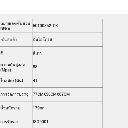
หมายเลขชิ้นส่วน
60100352-DK
DEKA
ชั้นสินค้า
ปั๊มไฮโดรลิ
สี
สีเทา
ความดันสูงสุด
88
(Mpa)
ใบสมัคร(ตัน)
41
การวัดการบรรจุ
77CMX56CMX67CM
น้ำหนักรวม
179กก
การรับรอง
ISO9001