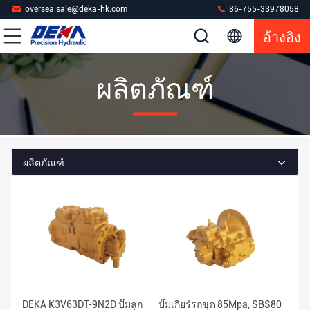
oversea.sale@deka-hk.com
86-755-33978058
อ้างอิง
ผลิตภัณฑ์
ผลิตภัณฑ์
DEKA K3V63DT-9N2D ปั๊มลูก
ปั๊มเกียร์รถขุด 85Mpa, SBS80