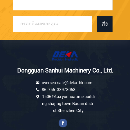
ส่ง
Dongguan Sanhui Machinery Co., Ltd.
oversea.sale@deka-hk.com
86-755-33978058
1506#ห้อง yunhuatime buildi
ng,shajing town Baoan distri
ct Shenzhen City