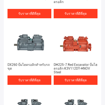
ดรอลิก
รับราคาที่ดีที่สุด
รับราคาที่ดีที่สุด
DX260 ปั๊มไฮดรอลิกสำหรับรถ
DH225-7 Red Excavator ปั๊มไฮ
ขุด
ดรอลิก K3V112DT-HNOV
Steel
รับราคาที่ดีที่สุด
รับราคาที่ดีที่สุด