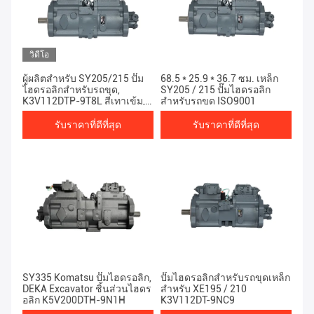
วิดีโอ
ผู้ผลิตสำหรับ SY205/215 ปั๊ม
68.5 * 25.9 * 36.7 ซม. เหล็ก
ไฮดรอลิกสำหรับรถขุด,
SY205 / 215 ปั๊มไฮดรอลิก
K3V112DTP-9T8L สีเทาเข้ม,
สำหรับรถขุด ISO9001
K3V112DTP-9T8L สีเทาเข้ม,
20 ตัน
รับราคาที่ดีที่สุด
รับราคาที่ดีที่สุด
SY335 Komatsu ปั๊มไฮดรอลิก,
ปั๊มไฮดรอลิกสำหรับรถขุดเหล็ก
DEKA Excavator ชิ้นส่วนไฮดร
สำหรับ XE195 / 210
อลิก K5V200DTH-9N1H
K3V112DT-9NC9