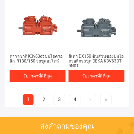
คาวาซากิ K3v63dt ปั๊มไฮดรอ
สีเทา DX150 ชิ้นส่วนของปั๊มไฮ
ลิก, R130/150 รถขุดอะไหล่
ดรอลิกรถขุด DEKA K3V63DT-
9N0T
รับราคาที่ดีที่สุด
รับราคาที่ดีที่สุด
1
2
3
4
ส่งคำถามของคุณ