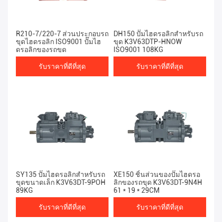
R210-7/220-7 ส่วนประกอบรถ
DH150 ปั๊มไฮดรอลิกสำหรับรถ
ขุดไฮดรอลิก ISO9001 ปั๊มไฮ
ขุด K3V63DTP-HNOW
ดรอลิกของรถขุด
ISO9001 108KG
รับราคาที่ดีที่สุด
รับราคาที่ดีที่สุด
SY135 ปั๊มไฮดรอลิกสำหรับรถ
XE150 ชิ้นส่วนของปั๊มไฮดรอ
ขุดขนาดเล็ก K3V63DT-9POH
ลิกของรถขุด K3V63DT-9N4H
89KG
61 * 19 * 29CM
รับราคาที่ดีที่สุด
รับราคาที่ดีที่สุด