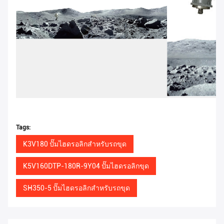
Tags:
K3V180 ปั๊มไฮดรอลิกสำหรับรถขุด
K5V160DTP-180R-9Y04 ปั๊มไฮดรอลิกขุด
SH350-5 ปั๊มไฮดรอลิกสำหรับรถขุด