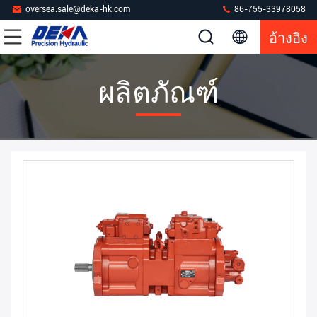
oversea.sale@deka-hk.com
86-755-33978058
อ้างอิง
ผลิตภัณฑ์