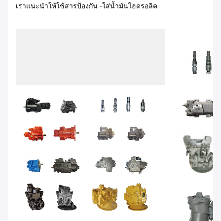
เราแนะนำให้ใช้สารป้องกัน -ใส่น้ำมันไฮดรอลิค