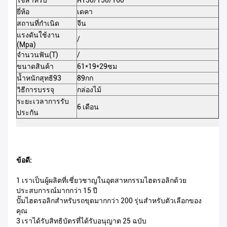
ใช้สำหรับ
R130/150/160
ชั
ยี่ห้อ
เดคา
สี
สถานที่กำเนิด
จีน
กำ
แรงดันใช้งาน
/
(Mpa)
คว
(
จำนวนฟัน(T)
/
ใบ
ขนาดสินค้า
61*19*29ซม
กา
น้ำหนักสุทธิ93
89กก
น้
วิธีการบรรจุ
กล่องไม้
กา
ระยะเวลาการรับ
6 เดือน
ขั
ประกัน
ข้อดี:
1 เราเป็นผู้ผลิตที่เชี่ยวชาญในอุตสาหกรรมไฮดรอลิกด้วย
ประสบการณ์มากกว่า 15 ปี
ปั๊มไฮดรอลิกสำหรับรถขุดมากกว่า 200 รุ่นสำหรับตัวเลือกของ
คุณ
3 เราได้รับสิทธิบัตรที่ได้รับอนุญาต 25 ฉบับ