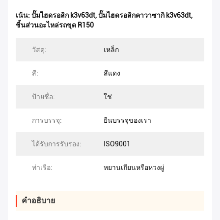
เน้น:
ปั๊มไฮดรอลิก k3v63dt
,
ปั๊มไฮดรอลิกคาวาซากิ k3v63dt
,
ชิ้นส่วนอะไหล่รถขุด R150
วัสดุ:
เหล็ก
สี:
สีแดง
ป้ายชื่อ:
ใช่
การบรรจุ:
ยืนบรรจุของเรา
ได้รับการรับรอง:
ISO9001
ท่าเรือ:
หยานเถียนหรือหวงผู่
คําอธิบาย