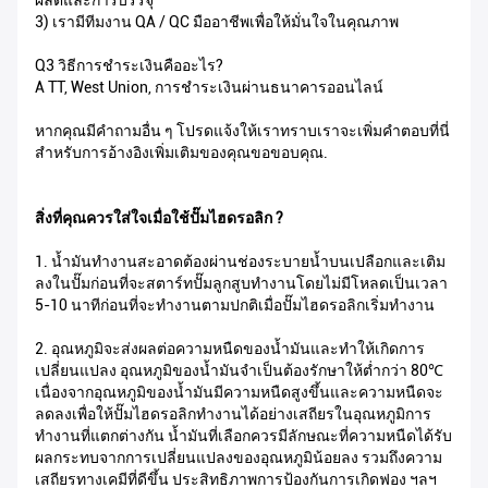
ผลิตและการบรรจุ
3) เรามีทีมงาน QA / QC มืออาชีพเพื่อให้มั่นใจในคุณภาพ
Q3 วิธีการชำระเงินคืออะไร?
A TT, West Union, การชำระเงินผ่านธนาคารออนไลน์
หากคุณมีคำถามอื่น ๆ โปรดแจ้งให้เราทราบเราจะเพิ่มคำตอบที่นี่
สำหรับการอ้างอิงเพิ่มเติมของคุณขอขอบคุณ.
สิ่งที่คุณควรใส่ใจเมื่อใช้ปั๊มไฮดรอลิก ?
1. น้ำมันทำงานสะอาดต้องผ่านช่องระบายน้ำบนเปลือกและเติม
ลงในปั๊มก่อนที่จะสตาร์ทปั๊มลูกสูบทำงานโดยไม่มีโหลดเป็นเวลา
5-10 นาทีก่อนที่จะทำงานตามปกติเมื่อปั๊มไฮดรอลิกเริ่มทำงาน
2. อุณหภูมิจะส่งผลต่อความหนืดของน้ำมันและทำให้เกิดการ
เปลี่ยนแปลง อุณหภูมิของน้ำมันจำเป็นต้องรักษาให้ต่ำกว่า 80℃
เนื่องจากอุณหภูมิของน้ำมันมีความหนืดสูงขึ้นและความหนืดจะ
ลดลงเพื่อให้ปั๊มไฮดรอลิกทำงานได้อย่างเสถียรในอุณหภูมิการ
ทำงานที่แตกต่างกัน น้ำมันที่เลือกควรมีลักษณะที่ความหนืดได้รับ
ผลกระทบจากการเปลี่ยนแปลงของอุณหภูมิน้อยลง รวมถึงความ
เสถียรทางเคมีที่ดีขึ้น ประสิทธิภาพการป้องกันการเกิดฟอง ฯลฯ