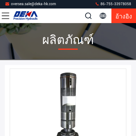
oversea.sale@deka-hk.com
86-755-33978058
อ้างอิง
ผลิตภัณฑ์