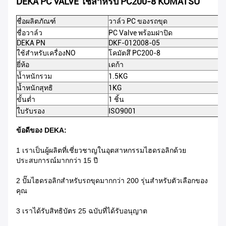
DEKA PC VALVE ใช้สำหรับ PC200-8 KOMATSU
ชื่อผลิตภัณฑ์
วาล์ว PC ของรถขุด
ชื่อวาล์ว
PC Valve พร้อมฝาปิด
DEKA PN
DKF-012008-05
ใช้สำหรับเครื่องNO
โคมัตสึ PC200-8
ยี่ห้อ
เดก้า
น้ำหนักรวม
1.5KG
น้ำหนักสุทธิ
1KG
ขั้นต่ำ
1 ชิ้น
ใบรับรอง
ISO9001
ข้อดีของ DEKA:
1 เราเป็นผู้ผลิตที่เชี่ยวชาญในอุตสาหกรรมไฮดรอลิกด้วย
ประสบการณ์มากกว่า 15 ปี
2 ปั๊มไฮดรอลิกสำหรับรถขุดมากกว่า 200 รุ่นสำหรับตัวเลือกของ
คุณ
3 เราได้รับสิทธิบัตร 25 ฉบับที่ได้รับอนุญาต