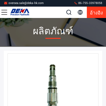
oversea.sale@deka-hk.com
86-755-33978058
อ้างอิง
ผลิตภัณฑ์