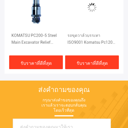
e
KOMATSU PC200-5 Steel
รถขุดวาล์วบรรเทา
เห
u
Main Excavator Relief
ISO9001 Komatsu Pc120
ไฮ
Valve 1KG 709-70-51401
อะไหล่ 708-2L-04523
IS
รับราคาที่ดีที่สุด
รับราคาที่ดีที่สุด
ส่งคำถามของคุณ
กรุณาส่งคำขอของคุณถึง
เราแล้วเราจะตอบกลับคุณ
โดยเร็วที่สุด