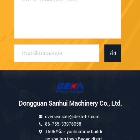
ส่ง
Dongguan Sanhui Machinery Co., Ltd.
oversea.sale@deka-hk.com
86-755-33978058
1506#ห้อง yunhuatime buildi
ng,shajing town Baoan distri