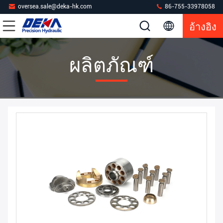
oversea.sale@deka-hk.com
86-755-33978058
อ้างอิง
ผลิตภัณฑ์