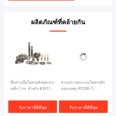
ผลิตภัณฑ์ที่คล้ายกัน
ชิ้นส่วนปั๊มไฮดรอลิกขุดเจาะ
ส่วนประกอบระบบไฮดรอลิก
K3
01
เหล็ก 1 กก. สำหรับ K3V112
ของรถขุด, PC200-7 /
Ex
V0111010236
HPV95 Gear Pump Parts
ลิ
รับราคาที่ดีที่สุด
รับราคาที่ดีที่สุด