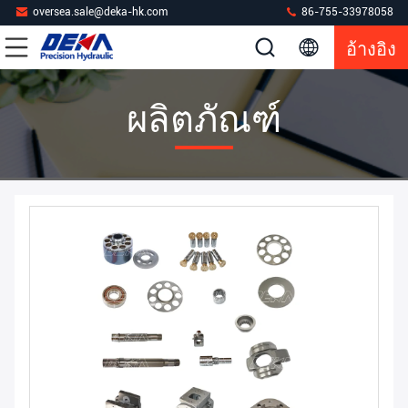
oversea.sale@deka-hk.com
86-755-33978058
อ้างอิง
ผลิตภัณฑ์