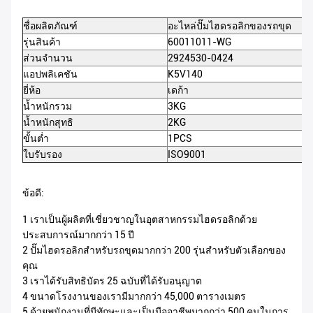
ชื่อผลิตภัณฑ์
อะไหล่ปั๊มไฮดรอลิกของรถขุด
รุ่นสินค้า
60011011-WG
ส่วนจำนวน
2924530-0424
แอปพลิเคชัน
K5V140
ยี่ห้อ
เดก้า
น้ำหนักรวม
3KG
น้ำหนักสุทธิ
2KG
ขั้นต่ำ
1PCS
ใบรับรอง
ISO9001
ข้อดี:
1 เราเป็นผู้ผลิตที่เชี่ยวชาญในอุตสาหกรรมไฮดรอลิกด้วย
ประสบการณ์มากกว่า 15 ปี
2 ปั๊มไฮดรอลิกสำหรับรถขุดมากกว่า 200 รุ่นสำหรับตัวเลือกของ
คุณ
3 เราได้รับสิทธิบัตร 25 ฉบับที่ได้รับอนุญาต
4 ขนาดโรงงานของเรามีมากกว่า 45,000 ตารางเมตร
5 ด้วยพนักงานที่มีทักษะและเป็นมืออาชีพมากกว่า 500 คนในการ