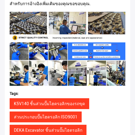
สำหรับการอ้างอิงเพิ่มเติมของคุณขอขอบคุณ.
Tags:
K5V140 ชิ้นส่วนปั๊มไฮดรอลิกของรถขุด
ส่วนประกอบปั๊มไฮดรอลิก ISO9001
DEKA Excavator ชิ้นส่วนปั๊มไฮดรอลิก