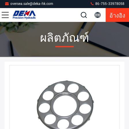
oversea.sale@deka-hk.com
86-755-33978058
อ้างอิง
ผลิตภัณฑ์