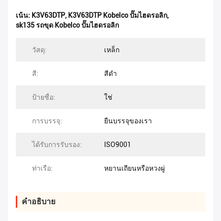
เน้น:
K3V63DTP
,
K3V63DTP Kobelco ปั๊มไฮดรอลิก
,
sk135 รถขุด Kobelco ปั๊มไฮดรอลิก
วัสดุ:
เหล็ก
สี:
สีดำ
ป้ายชื่อ:
ใช่
การบรรจุ:
ยืนบรรจุของเรา
ได้รับการรับรอง:
ISO9001
ท่าเรือ:
หยานเถียนหรือหวงผู่
คําอธิบาย