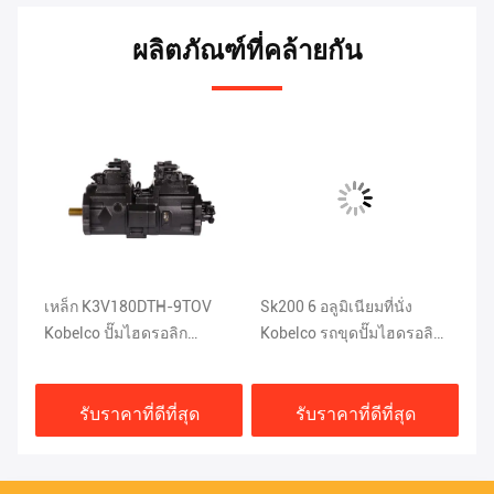
ผลิตภัณฑ์ที่คล้ายกัน
ุด
เหล็ก K3V180DTH-9TOV
Sk200 6 อลูมิเนียมที่นั่ง
DE
Kobelco ปั๊มไฮดรอลิก
Kobelco รถขุดปั๊มไฮดรอลิก
ปั
SK450-6 รถขุดอะไหล่
K3V112DT-9T1L
ขุ
รับราคาที่ดีที่สุด
รับราคาที่ดีที่สุด