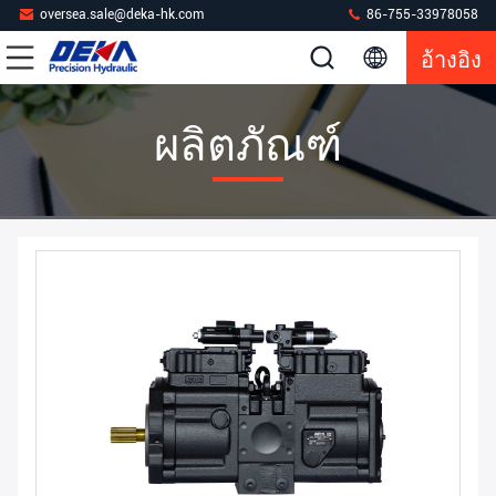
oversea.sale@deka-hk.com
86-755-33978058
อ้างอิง
ผลิตภัณฑ์