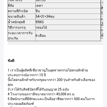
ใช้สำหรับ
SK135
ชั้
ยี่ห้อ
เดคา
สี
สถานที่กำเนิด
จีน
ใบส
ขนาดสินค้า
54*31*34ซม
การ
น้ำหนักสุทธิ
95KG
น้ำ
วิธีการบรรจุ
กล่องไม้
การ
ระยะเวลาการรับ
6 เดือน
ขั้น
ประกัน
ข้อดี:
1 เราเป็นผู้ผลิตที่เชี่ยวชาญในอุตสาหกรรมไฮดรอลิกด้วย
ประสบการณ์มากกว่า 15 ปี
ปั๊มไฮดรอลิกสำหรับรถขุดมากกว่า 200 รุ่นสำหรับตัวเลือกของ
คุณ
3 เราได้รับสิทธิบัตรที่ได้รับอนุญาต 25 ฉบับ
4 โรงงานของเรามีขนาดมากกว่า 45,000 ตร.ม.
5 มีพนักงานที่มีทักษะและเป็นมืออาชีพมากกว่า 500 คนในการ
ประกอบผลิตภัณฑ์