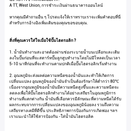
A TT, West Union, การชำระเงินผ่านธนาคารออนไลน์
หากคุณมีคำถามอื่น ๆ โปรดแจ้งให้เราทราบเราจะเพิ่มคำตอบที่นี่
สำหรับการอ้างอิงเพิ่มเติมของคุณขอขอบคุณ.
สิ่งที่คุณควรใส่ใจเมื่อใช้ปั๊มไฮดรอลิก ?
1. น้ำมันทำงานสะอาดต้องผ่านช่องระบายน้ำบนเปลือกและเติม
ลงในปั๊มก่อนที่จะสตาร์ทปั๊มลูกสูบทำงานโดยไม่มีโหลดเป็นเวลา
5-10 นาทีก่อนที่จะทำงานตามปกติเมื่อปั๊มไฮดรอลิกเริ่มทำงาน
2. อุณหภูมิจะส่งผลต่อความหนืดของน้ำมันและทำให้เกิดการ
เปลี่ยนแปลง อุณหภูมิของน้ำมันจำเป็นต้องรักษาให้ต่ำกว่า 80℃
เนื่องจากอุณหภูมิของน้ำมันมีความหนืดสูงขึ้นและความหนืดจะ
ลดลงเพื่อให้ปั๊มไฮดรอลิกทำงานได้อย่างเสถียรในอุณหภูมิการ
ทำงานที่แตกต่างกัน น้ำมันที่เลือกควรมีลักษณะที่ความหนืดได้รับ
ผลกระทบจากการเปลี่ยนแปลงของอุณหภูมิน้อยลง รวมถึงความ
เสถียรทางเคมีที่ดีขึ้น ประสิทธิภาพการป้องกันการเกิดฟอง ฯลฯ
เราแนะนำให้ใช้สารป้องกัน -ใส่น้ำมันไฮดรอลิค