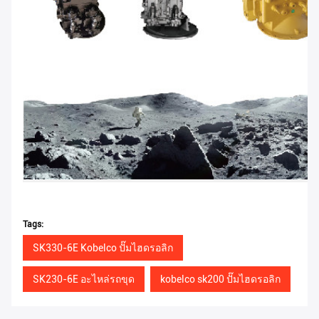
Tags:
SK330-6E Kobelco ปั๊มไฮดรอลิก
SK230-6E อะไหล่รถขุด
kobelco sk200 ปั๊มไฮดรอลิก