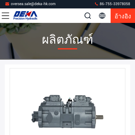
oversea.sale@deka-hk.com
86-755-33978058
อ้างอิง
ผลิตภัณฑ์