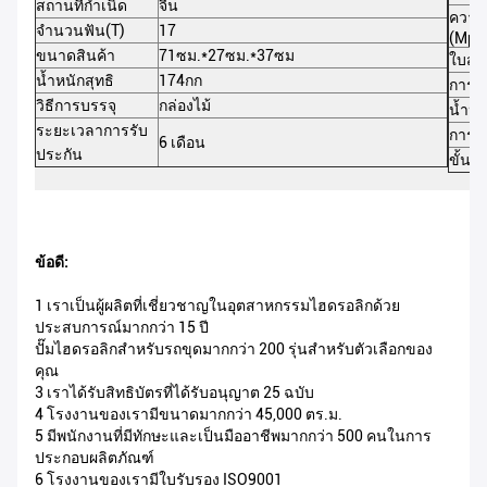
สถานที่กำเนิด
จีน
ความด
จำนวนฟัน(T)
17
(Mpa
ขนาดสินค้า
71ซม.*27ซม.*37ซม
ใบสมั
น้ำหนักสุทธิ
174กก
การวั
วิธีการบรรจุ
กล่องไม้
น้ำหน
ระยะเวลาการรับ
การร
6 เดือน
ประกัน
ขั้นต่
ข้อดี:
1 เราเป็นผู้ผลิตที่เชี่ยวชาญในอุตสาหกรรมไฮดรอลิกด้วย
ประสบการณ์มากกว่า 15 ปี
ปั๊มไฮดรอลิกสำหรับรถขุดมากกว่า 200 รุ่นสำหรับตัวเลือกของ
คุณ
3 เราได้รับสิทธิบัตรที่ได้รับอนุญาต 25 ฉบับ
4 โรงงานของเรามีขนาดมากกว่า 45,000 ตร.ม.
5 มีพนักงานที่มีทักษะและเป็นมืออาชีพมากกว่า 500 คนในการ
ประกอบผลิตภัณฑ์
6 โรงงานของเรามีใบรับรอง ISO9001