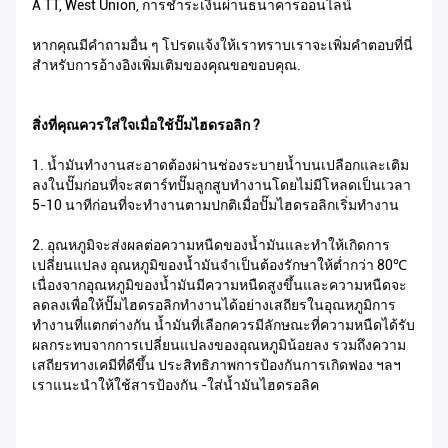
A TT, West Union, การชำระเงินผ่านธนาคารออนไลน์
หากคุณมีคำถามอื่น ๆ โปรดแจ้งให้เราทราบเราจะเพิ่มคำตอบที่นี่
สำหรับการอ้างอิงเพิ่มเติมของคุณขอขอบคุณ.
สิ่งที่คุณควรใส่ใจเมื่อใช้ปั๊มไฮดรอลิก ?
1. น้ำมันทำงานสะอาดต้องผ่านช่องระบายน้ำบนเปลือกและเติม
ลงในปั๊มก่อนที่จะสตาร์ทปั๊มลูกสูบทำงานโดยไม่มีโหลดเป็นเวลา
5-10 นาทีก่อนที่จะทำงานตามปกติเมื่อปั๊มไฮดรอลิกเริ่มทำงาน
2. อุณหภูมิจะส่งผลต่อความหนืดของน้ำมันและทำให้เกิดการ
เปลี่ยนแปลง อุณหภูมิของน้ำมันจำเป็นต้องรักษาให้ต่ำกว่า 80℃
เนื่องจากอุณหภูมิของน้ำมันมีความหนืดสูงขึ้นและความหนืดจะ
ลดลงเพื่อให้ปั๊มไฮดรอลิกทำงานได้อย่างเสถียรในอุณหภูมิการ
ทำงานที่แตกต่างกัน น้ำมันที่เลือกควรมีลักษณะที่ความหนืดได้รับ
ผลกระทบจากการเปลี่ยนแปลงของอุณหภูมิน้อยลง รวมถึงความ
เสถียรทางเคมีที่ดีขึ้น ประสิทธิภาพการป้องกันการเกิดฟอง ฯลฯ
เราแนะนำให้ใช้สารป้องกัน -ใส่น้ำมันไฮดรอลิค