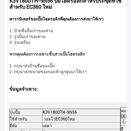
K3V180DTH-9N56 ปั๊มไฮดรอลิกสำหรับรถขุดที่ใช้
สำหรับ EC360 ใหม่
พารามิเตอร์ของปั๊มไฮดรอลิกที่คุณต้องการส่งมาให้เรา
1 .ป้ายชื่อปั้มเก่าของท่าน
2 .รูปปั้มเก่าของท่าน
3 .รุ่นเครื่อง.
หากคุณต้องการเฉพาะชิ้นส่วนปั๊มไฮดรอลิก
1. กรุณาส่งป้ายชื่อของปั๊ม
2. กรุณาส่งขนาดของรองเท้าลูกสูบมาให้เรา
ข้อมูลจำเพาะ:
หมายเ
รุ่นปั๊ม
K3V180DTH-9N56
DEKA
ใช้สำหรับ
วอลโว่
EC360ใหม่
ชั้นส
ยี่ห้อ
เดคา
สี