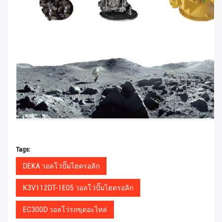
Tags:
DEKA วอลโว่ปั๊มไฮดรอลิก
K3V112DT-1E05 วอลโว่ปั๊มไฮดรอลิก
EC300D วอลโว่รถขุดอะไหล่