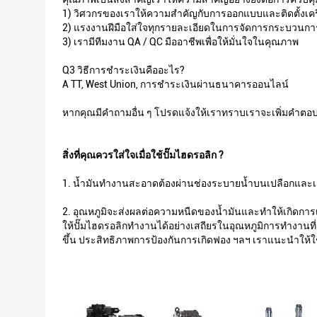
1) วิศวกรของเราให้ความสำคัญกับการออกแบบและติดตั้งเคร
2) แรงงานฝีมือใส่ใจทุกรายละเอียดในการจัดการกระบวนก
3) เรามีทีมงาน QA / QC มืออาชีพเพื่อให้มั่นใจในคุณภาพ
Q3 วิธีการชำระเงินคืออะไร?
A TT, West Union, การชำระเงินผ่านธนาคารออนไลน์
หากคุณมีคำถามอื่น ๆ โปรดแจ้งให้เราทราบเราจะเพิ่มคำตอบท
สิ่งที่คุณควรใส่ใจเมื่อใช้ปั๊มไฮดรอลิก ?
1. น้ำมันทำงานสะอาดต้องผ่านช่องระบายน้ำบนเปลือกและเติม
2. อุณหภูมิจะส่งผลต่อความหนืดของน้ำมันและทำให้เกิดการเ
ให้ปั๊มไฮดรอลิกทำงานได้อย่างเสถียรในอุณหภูมิการทำงานที
ขึ้น ประสิทธิภาพการป้องกันการเกิดฟอง ฯลฯ เราแนะนำให้ใช