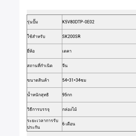
รุ่นปั๊ม
K5V80DTP-0E02
ใช้สำหรับ
SK200SR
ยี่ห้อ
เดคา
สถานที่กำเนิด
จีน
ขนาดสินค้า
54*31*34ซม
น้ำหนักสุทธิ
95กก
วิธีการบรรจุ
กล่องไม้
ระยะเวลาการรับ
6 เดือน
ประกัน