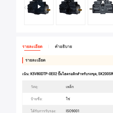
รายละเอียด
คําอธิบาย
รายละเอียด
เน้น:
K5V80DTP-0E02 ปั๊มไฮดรอลิกสำหรับรถขุด
,
SK200SR 
วัสดุ:
เหล็ก
ป้ายชื่อ:
ใช่
ได้รับการรับรอง:
ISO9001