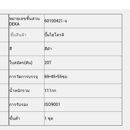
หมายเลขชิ้นส่วน
60100421-จ
DEKA
ชั้นสินค้า
ปั๊มไฮโดรลิ
สี
สีดำ
ใบสมัคร(ตัน)
20T
การวัดการบรรจุ
69*45*55ซม
น้ำหนักรวม
111กก
การรับรอง
ISO9001
ขั้นต่ำ
1 ชุด