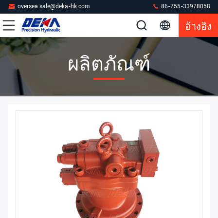
oversea.sale@deka-hk.com
86-755-33978058
อ้างอิง
ผลิตภัณฑ์