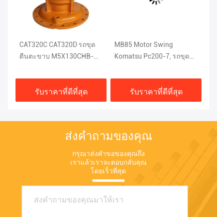
CAT320C CAT320D รถขุด
MB85 Motor Swing
เห
ตีนตะขาบ M5X130CHB-
Komatsu Pc200-7, รถขุด
มอ
11A-03D
Mini Slew Motor
30
รับราคาที่ดีที่สุด
รับราคาที่ดีที่สุด
ส่งคำถามของคุณ
กรุณาส่งคำขอของคุณถึง
เราแล้วเราจะตอบกลับคุณ
โดยเร็วที่สุด