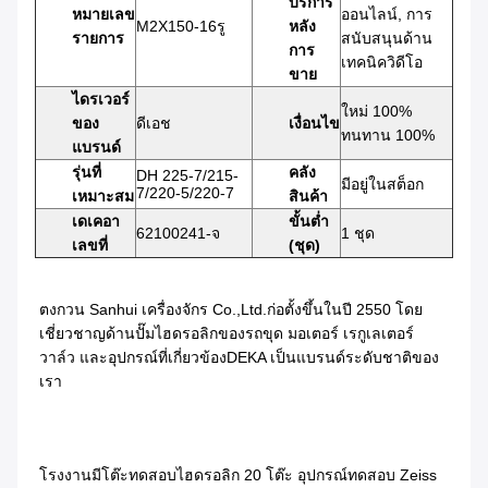
บริการ
หมายเลข
ออนไลน์, การ
M2X150-16รู
หลัง
รายการ
สนับสนุนด้าน
การ
เทคนิควิดีโอ
ขาย
ไดรเวอร์
ใหม่ 100%
ของ
ดีเอช
เงื่อนไข
ทนทาน 100%
แบรนด์
รุ่นที่
คลัง
DH 225-7/215-
มีอยู่ในสต็อก
7/220-5/220-7
เหมาะสม
สินค้า
เดเคอา
ขั้นต่ำ
62100241-จ
1 ชุด
เลขที่
(ชุด)
ตงกวน Sanhui เครื่องจักร Co.,Ltd.ก่อตั้งขึ้นในปี 2550 โดย
เชี่ยวชาญด้านปั๊มไฮดรอลิกของรถขุด มอเตอร์ เรกูเลเตอร์ 
วาล์ว และอุปกรณ์ที่เกี่ยวข้องDEKA เป็นแบรนด์ระดับชาติของ
เรา
โรงงานมีโต๊ะทดสอบไฮดรอลิก 20 โต๊ะ อุปกรณ์ทดสอบ Zeiss 