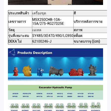
ประเภทสินค้า
เครื่องขุด
สี
M5X250CHB-10A-
เลขรายการ
บริการหลังการขาย
15A/275-RG27D25E
วัสดุ
เมเทล
สภาพ
รุ่นที่เหมาะสม
SY485/XE470/490/LG950
สต็อค
DEKA ไม่
62100246-J
ขนาดบรรจุ ((cm)