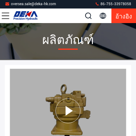
oversea.sale@deka-hk.com
86-755-33978058
อ้างอิง
ผลิตภัณฑ์