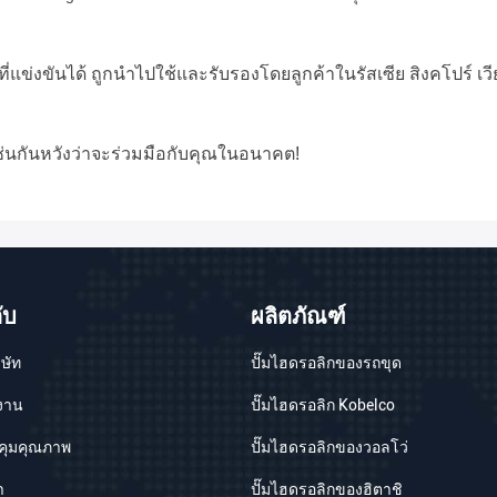
ข่งขันได้ ถูกนำไปใช้และรับรองโดยลูกค้าในรัสเซีย สิงคโปร์ เวี
ณเช่นกันหวังว่าจะร่วมมือกับคุณในอนาคต!
ับ
ผลิตภัณฑ์
ิษัท
ปั๊มไฮดรอลิกของรถขุด
งงาน
ปั๊มไฮดรอลิก Kobelco
คุมคุณภาพ
ปั๊มไฮดรอลิกของวอลโว่
า
ปั๊มไฮดรอลิกของฮิตาชิ