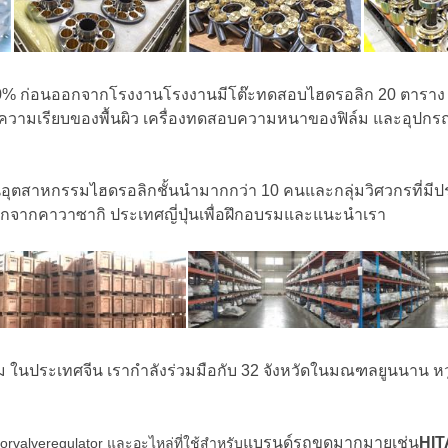
 100% ก่อนออกจากโรงงานโรงงานมีโต๊ะทดสอบไฮดรอลิก 20 ตาราง อ
ความเรียบของพื้นผิว เครื่องทดสอบความหนาของฟิล์ม และอุปกรณ
นอุตสาหกรรมไฮดรอลิกชั้นนำมากกว่า 10 คนและกลุ่มวิศวกรที่มีประ
อลิกจากคาวาซากิ ประเทศญี่ปุ่นเพื่อฝึกอบรมและแนะนำเรา
ในประเทศจีน เรากำลังร่วมมือกับ 32 จังหวัดในมณฑลยูนนาน หวู่ฮั่
แบรนด์รถขุดมากมายเช่น
HI
rvalveregulator และอะไหล่ที่ใช้สำหรับ