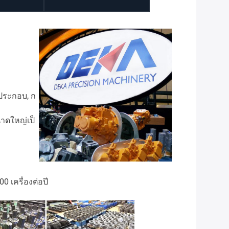
รประกอบ, ก
าดใหญ่เป็
 เครื่องต่อปี