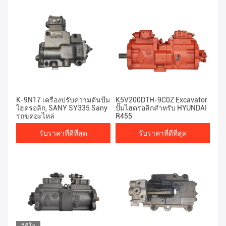
K-9N17 เครื่องปรับความดันปั๊ม
K5V200DTH-9C0Z Excavator
ไฮดรอลิก, SANY SY335 Sany
ปั๊มไฮดรอลิกสำหรับ HYUNDAI
รถขุดอะไหล่
R455
รับราคาที่ดีที่สุด
รับราคาที่ดีที่สุด