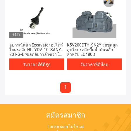
วิดีโอ
อุปกรณ์หนัก Excavator อะไหล่
K5V200DTH-9N2Y รถขุดลูก
ไฮดรอลิก HL-YDV-10-SANY-
สูบไฮดรอลิกปั๊มน้ำมันหลัก
20T-G-L พิเล็ตจับวาล์วขวาโดย
สำหรับ EC480D
ไม่ต้องสาย
รับราคาที่ดีที่สุด
รับราคาที่ดีที่สุด
1
สมัครสมาชิก
Lorem sum ไม่ใช่แค่