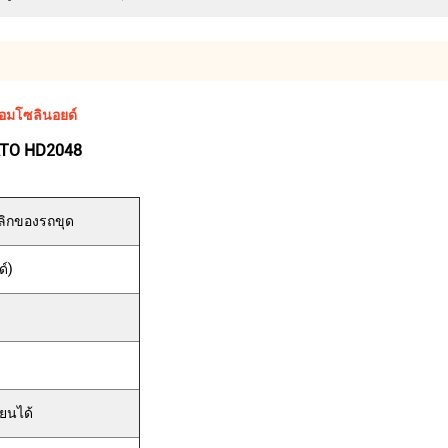
้อมโซลินอยด์
KATO HD2048
อลิกของรถขุด
์)
่ยนได้