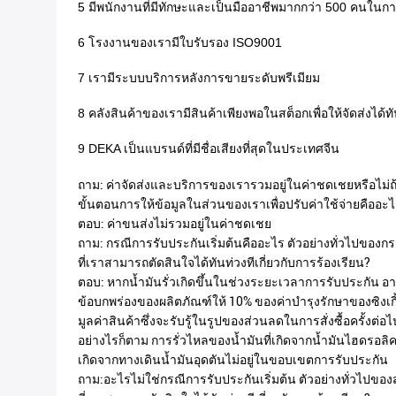
5 มีพนักงานที่มีทักษะและเป็นมืออาชีพมากกว่า 500 คนใน
6 โรงงานของเรามีใบรับรอง ISO9001
7 เรามีระบบบริการหลังการขายระดับพรีเมียม
8 คลังสินค้าของเรามีสินค้าเพียงพอในสต็อกเพื่อให้จัดส่งได้ท
9 DEKA เป็นแบรนด์ที่มีชื่อเสียงที่สุดในประเทศจีน
ถาม: ค่าจัดส่งและบริการของเรารวมอยู่ในค่าชดเชยหรือไม่ถ้
ขั้นตอนการให้ข้อมูลในส่วนของเราเพื่อปรับค่าใช้จ่ายคืออะ
ตอบ: ค่าขนส่งไม่รวมอยู่ในค่าชดเชย
ถาม: กรณีการรับประกันเริ่มต้นคืออะไร ตัวอย่างทั่วไปของก
ที่เราสามารถตัดสินใจได้ทันท่วงทีเกี่ยวกับการร้องเรียน?
ตอบ: หากน้ำมันรั่วเกิดขึ้นในช่วงระยะเวลาการรับประกัน อา
ข้อบกพร่องของผลิตภัณฑ์ให้ 10% ของค่าบำรุงรักษาของซิงเกิ
มูลค่าสินค้าซึ่งจะรับรู้ในรูปของส่วนลดในการสั่งซื้อครั้งต่อไ
อย่างไรก็ตาม การรั่วไหลของน้ำมันที่เกิดจากน้ำมันไฮดรอลิ
เกิดจากทางเดินน้ำมันอุดตันไม่อยู่ในขอบเขตการรับประกัน
ถาม:อะไรไม่ใช่กรณีการรับประกันเริ่มต้น ตัวอย่างทั่วไปขอ