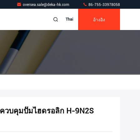
oversea.sale@deka-hk.com
86-755-33978058
อ้างอิง
Thai
วควบคุมปั๊มไฮดรอลิก H-9N2S