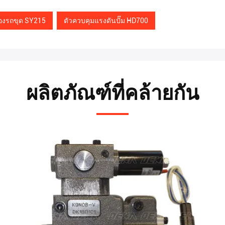
องรถขุด SY215
ตัวควบคุมแรงดันปั๊ม HD700
ผลิตภัณฑ์ที่คล้ายกัน