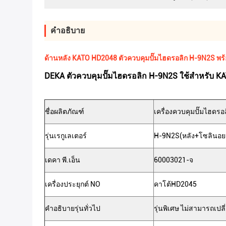
คําอธิบาย
ด้านหลัง KATO HD2048 ตัวควบคุมปั๊มไฮดรอลิก H-9N2S พร
DEKA ตัวควบคุมปั๊มไฮดรอลิก H-9N2S ใช้สำหรับ 
ชื่อผลิตภัณฑ์
เครื่องควบคุมปั๊มไฮดร
รุ่นเรกูเลเตอร์
H-9N2S(หลัง+โซลินอยด
เดคา พี.เอ็น
60003021-จ
เครื่องประยุกต์ NO
คาโต้
HD2045
คำอธิบายรุ่นทั่วไป
รุ่นพิเศษ ไม่สามารถเปลี