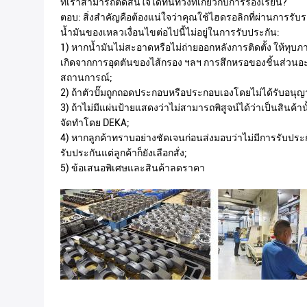
ที่เราสามารถตัดสินใจได้ทันท่วงทีเกี่ยวกับการร้องเรียน?
ตอบ: สิ่งสำคัญคือต้องแน่ใจว่าคุณใช้ไฮดรอลิกที่ผ่านการร
น้ำมันของเหลวเงื่อนไขต่อไปนี้ไม่อยู่ในการรับประกัน:
1) หากน้ำมันไม่สะอาดหรือไม่ถ่ายออกหลังการติดตั้ง ให้ทุบ
เกิดจากการอุดตันของไส้กรอง ฯลฯ การสึกหรอของชิ้นส่วนอะไ
สถานการณ์;
2) ถ้าตัวปั๊มถูกถอดประกอบหรือประกอบเองโดยไม่ได้รับอนุ
3) ถ้าไม่มีแผ่นป้ายแสดงว่าไม่สามารถพิสูจน์ได้ว่าเป็นสินค้าน
จัดทำโดย DEKA;
4) หากลูกค้าทราบอย่างชัดเจนก่อนส่งมอบว่าไม่มีการรับประ
รับประกันแต่ลูกค้าก็ยังเลือกสั่ง;
5) ข้อเสนอพิเศษและสินค้าลดราคา