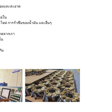
ับรองและสะอาด
ภายใน
หล่ การรั่วซึมของน้ำมัน และอื่นๆ
ญาตจากเรา
ั้น
กัน