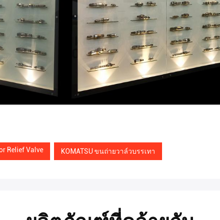
r Relief Valve
KOMATSU ขนถ่ายวาล์วบรรเทา