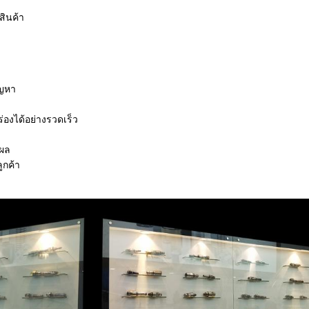
สินค้า
ัญหา
่องได้อย่างรวดเร็ว
ุผล
ูกค้า