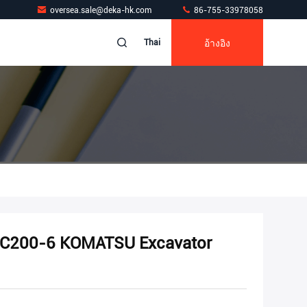
oversea.sale@deka-hk.com
86-755-33978058
อ้างอิง
Thai
PC200-6 KOMATSU Excavator