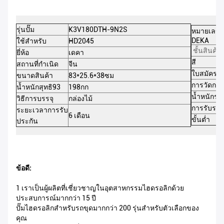
รุ่นปั๊ม
K3V180DTH-9N2S
หมายเลขชิ
DEKA
ใช้สำหรับ
HD2045
ชั้นสินค้า
ยี่ห้อ
เดคา
สี
สถานที่กำเนิด
จีน
ใบสมัคร(ต
ขนาดสินค้า
83*25.6*38ซม
การวัดการ
น้ำหนักสุทธิ93
198กก
น้ำหนักรว
วิธีการบรรจุ
กล่องไม้
การรับรอง
ระยะเวลาการรับ
6 เดือน
ขั้นต่ำ
ประกัน
ข้อดี:
1 เราเป็นผู้ผลิตที่เชี่ยวชาญในอุตสาหกรรมไฮดรอลิกด้วย
ประสบการณ์มากกว่า 15 ปี
ปั๊มไฮดรอลิกสำหรับรถขุดมากกว่า 200 รุ่นสำหรับตัวเลือกของ
คุณ