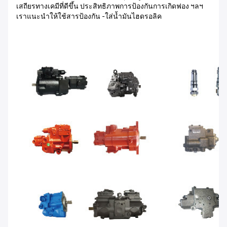
เสถียรทางเคมีที่ดีขึ้น ประสิทธิภาพการป้องกันการเกิดฟอง ฯลฯ
เราแนะนำให้ใช้สารป้องกัน -ใส่น้ำมันไฮดรอลิค