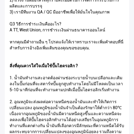
2) แรงงานฝีมือใส่ใจทุกรายละเอียดในการจัดการกระบวนการ
ผลิตและการบรรจุ
3) เรามีทีมงาน QA / QC มืออาชีพเพื่อให้มั่นใจในคุณภาพ
Q3 วิธีการชำระเงินคืออะไร?
A TT, West Union, การชำระเงินผ่านธนาคารออนไลน์
หากคุณมีคำถามอื่น ๆ โปรดแจ้งให้เราทราบเราจะเพิ่มคำตอบที่นี่
สำหรับการอ้างอิงเพิ่มเติมของคุณขอขอบคุณ.
สิ่งที่คุณควรใส่ใจเมื่อใช้ปั๊มไฮดรอลิก ?
1. น้ำมันทำงานสะอาดต้องผ่านช่องระบายน้ำบนเปลือกและเติม
ลงในปั๊มก่อนที่จะสตาร์ทปั๊มลูกสูบทำงานโดยไม่มีโหลดเป็นเวลา
5-10 นาทีก่อนที่จะทำงานตามปกติเมื่อปั๊มไฮดรอลิกเริ่มทำงาน
2. อุณหภูมิจะส่งผลต่อความหนืดของน้ำมันและทำให้เกิดการ
เปลี่ยนแปลง อุณหภูมิของน้ำมันจำเป็นต้องรักษาให้ต่ำกว่า 80℃
เนื่องจากอุณหภูมิของน้ำมันมีความหนืดสูงขึ้นและความหนืดจะ
ลดลงเพื่อให้ปั๊มไฮดรอลิกทำงานได้อย่างเสถียรในอุณหภูมิการ
ทำงานที่แตกต่างกัน น้ำมันที่เลือกควรมีลักษณะที่ความหนืดได้รับ
ผลกระทบจากการเปลี่ยนแปลงของอุณหภูมิน้อยลง รวมถึงความ