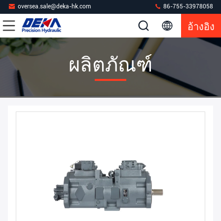
oversea.sale@deka-hk.com
86-755-33978058
อ้างอิง
ผลิตภัณฑ์