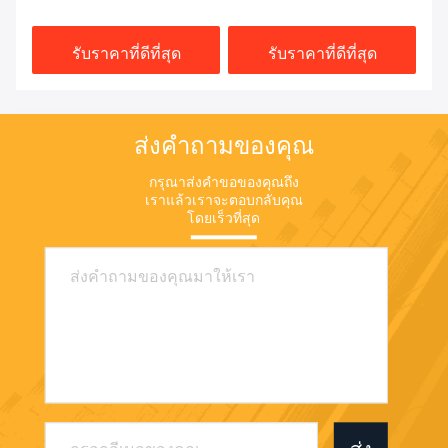
สำหรับรถขุด ISO9001
ส่วนไฮดรอลิก K5V200DTH-
K
9N1H
รับราคาที่ดีที่สุด
รับราคาที่ดีที่สุด
ส่งคำถามของคุณ
กรุณาส่งคำขอของคุณถึง
เราแล้วเราจะตอบกลับคุณ
โดยเร็วที่สุด