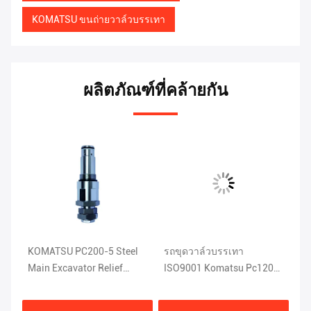
KOMATSU ขนถ่ายวาล์วบรรเทา
ผลิตภัณฑ์ที่คล้ายกัน
e
KOMATSU PC200-5 Steel
รถขุดวาล์วบรรเทา
KO
u
Main Excavator Relief
ISO9001 Komatsu Pc120
ระ
Valve 1KG 709-70-51401
อะไหล่ 708-2L-04523
2