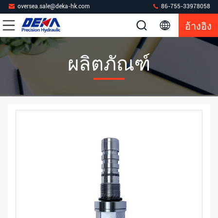
oversea.sale@deka-hk.com
86-755-33978058
อ้างอิง
ผลิตภัณฑ์