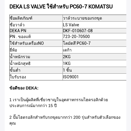
DEKA LS VALVE ใช้สำหรับ PC60-7 KOMATSU
ชื่อผลิตภัณฑ์
วาล์วระบายของรถขุด
ชื่อวาล์ว
LS Valve
DEKA PN
DKF-010607-08
PN . ของแท้
723-20-70500
ใช้สำหรับเครื่องNO
โคมัตสึ PC60-7
ยี่ห้อ
เดก้า
น้ำหนักรวม
2KG
น้ำหนักสุทธิ
1KG
ขั้นต่ำ
1 ชิ้น
ใบรับรอง
ISO9001
ข้อดีของ DEKA:
1 เราเป็นผู้ผลิตที่เชี่ยวชาญในอุตสาหกรรมไฮดรอลิกด้วย
ประสบการณ์มากกว่า 15 ปี
2 ปั๊มไฮดรอลิกสำหรับรถขุดมากกว่า 200 รุ่นสำหรับตัวเลือกของ
คุณ