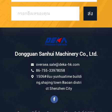
ส่ง
Dongguan Sanhui Machinery Co., Ltd.
oversea.sale@deka-hk.com
86-755-33978058
1506#ห้อง yunhuatime buildi
ng,shajing town Baoan distri
ct Shenzhen City