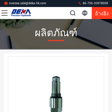
oversea.sale@deka-hk.com
86-755-33978058
อ้างอิง
ผลิตภัณฑ์