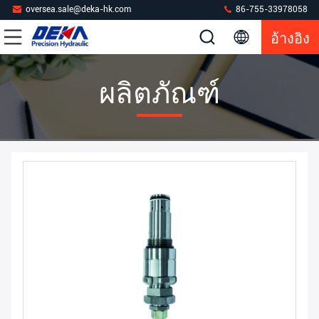
oversea.sale@deka-hk.com
86-755-33978058
อ้างอิง
ผลิตภัณฑ์