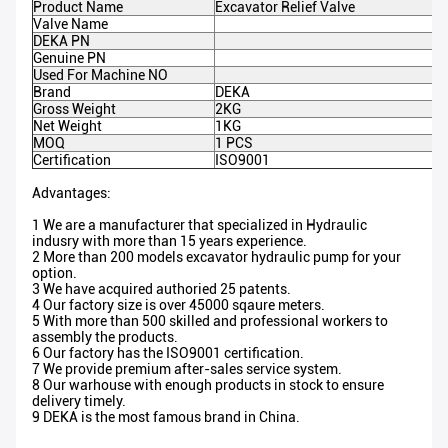
Product Name
Excavator Relief Valve
Valve Name
DEKA PN
Genuine PN
Used For Machine NO
Brand
DEKA
Gross Weight
2KG
Net Weight
1KG
MOQ
1 PCS
Certification
ISO9001
Advantages:
1 We are a manufacturer that specialized in Hydraulic
indusry with more than 15 years experience.
2 More than 200 models excavator hydraulic pump for your
option.
3 We have acquired authoried 25 patents.
4 Our factory size is over 45000 sqaure meters.
5 With more than 500 skilled and professional workers to
assembly the products.
6 Our factory has the ISO9001 certification.
7 We provide premium after-sales service system.
8 Our warhouse with enough products in stock to ensure
delivery timely.
9 DEKA is the most famous brand in China.