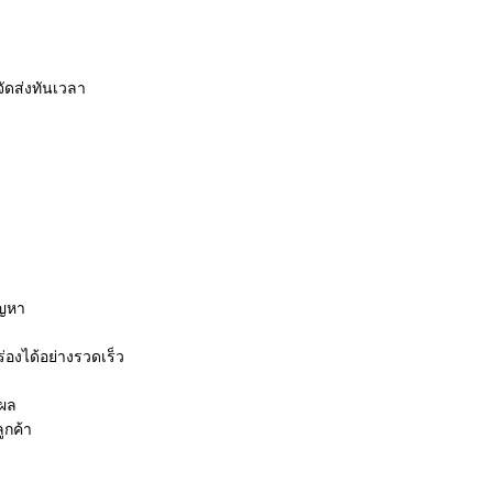
จัดส่งทันเวลา
ัญหา
่องได้อย่างรวดเร็ว
ุผล
ูกค้า