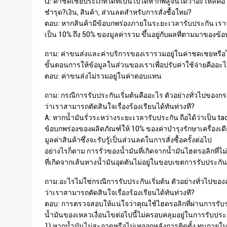
Q: ค่าชดเชยประเภทใดที่เป็นไปได้หากพิสูจน์ได้ว่าอะไหล่คือ
ชำรุด?เงิน, สินค้า, ส่วนลดสำหรับการสั่งซื้อใหม่?
ตอบ: หากสินค้ามีข้อบกพร่องภายในระยะเวลารับประกัน เร
เป็น 10% ถึง 50% ของมูลค่ารวม ขึ้นอยู่กับผลที่ตามมาของ
ถาม: ค่าขนส่งและค่าบริการของเรารวมอยู่ในค่าชดเชยหรือไม
ขั้นตอนการให้ข้อมูลในส่วนของเราเพื่อปรับค่าใช้จ่ายคืออะ
ตอบ: ค่าขนส่งไม่รวมอยู่ในค่าตอบแทน
ถาม: กรณีการรับประกันเริ่มต้นคืออะไร ตัวอย่างทั่วไปของกร
ว่าเราสามารถตัดสินใจเรื่องร้องเรียนได้ทันท่วงที?
A: หากน้ำมันรั่วระหว่างระยะเวลารับประกัน ถือได้ว่าเป็น tac
ข้อบกพร่องของผลิตภัณฑ์ให้ 10% ของค่าบำรุงรักษาเครื่องเด
มูลค่าสินค้าซึ่งจะรับรู้เป็นส่วนลดในการสั่งซื้อครั้งต่อไป
อย่างไรก็ตาม การรั่วของน้ำมันที่เกิดจากน้ำมันไฮดรอลิกที
ที่เกิดจากเส้นทางน้ำมันอุดตันไม่อยู่ในขอบเขตการรับประกัน
ถาม:อะไรไม่ใช่กรณีการรับประกันเริ่มต้น ตัวอย่างทั่วไปของ
ว่าเราสามารถตัดสินใจเรื่องร้องเรียนได้ทันท่วงที?
ตอบ: การตรวจสอบให้แน่ใจว่าคุณใช้ไฮดรอลิกที่ผ่านการรั
น้ำมันของเหลวเงื่อนไขต่อไปนี้ไม่ครอบคลุมอยู่ในการรับประ
1) หากน้ำมันไม่สะอาดหรือไม่เทออกหลังการติดตั้ง ทุบภายใ