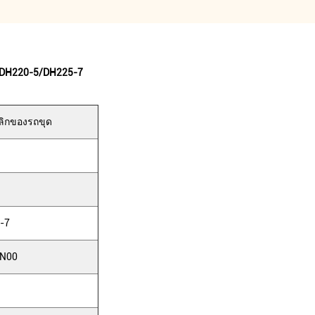
N DH220-5/DH225-7
อลิกของรถขุด
-7
-HN00