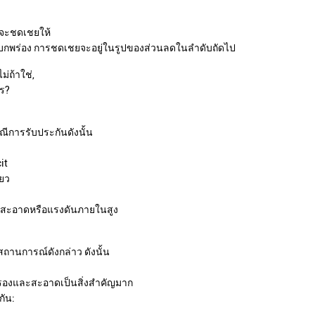
าจะชดเชยให้
ข้อบกพร่อง การชดเชยจะอยู่ในรูปของส่วนลดในลำดับถัดไป
่ถ้าใช่,
ไร?
ณีการรับประกันดังนั้น
it
ียว
่ไม่สะอาดหรือแรงดันภายในสูง
สถานการณ์ดังกล่าว ดังนั้น
บรองและสะอาดเป็นสิ่งสำคัญมาก
กัน:
น